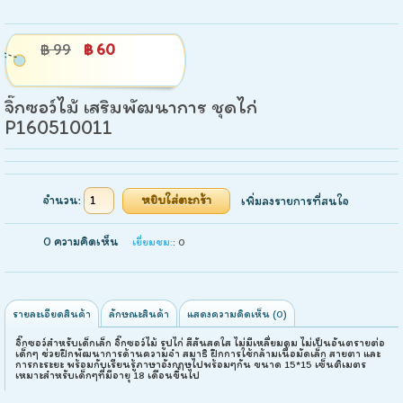
฿ 99
฿ 60
จิ๊กซอว์ไม้ เสริมพัฒนาการ ชุดไก่
P160510011
จำนวน:
เพิ่มลงรายการที่สนใจ
0 ความคิดเห็น
เยี่ยมชม:
: 0
รายละเอียดสินค้า
ลักษณะสินค้า
แสดงความคิดเห็น (0)
จิ๊กซอว์สำหรับเด็กเล็ก จิ๊กซอว์ไม้ รูปไก่ สีสันสดใส ไม่มีเหลื่ยมคม ไม่เป็นอันตรายต่อ
เด็กๆ ช่วยฝึกพัฒนาการด้านความจำ สมาธิ ฝึกการใช้กล้ามเนื้อมัดเล็ก สายตา และ
การกะระยะ พร้อมกับเรียนรู้ภาษาอังกฤษไปพร้อมๆกัน ขนาด 15*15 เซ็นติเมตร
เหมาะสำหรับเด็กๆที่มีอายุ 18 เดือนขึ้นไป