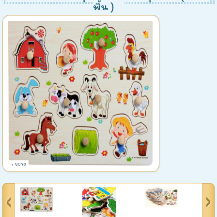
พื้น )
+ ขยาย