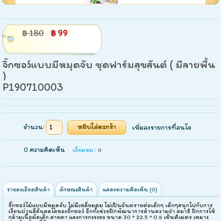
฿ 180
฿ 99
จิ๊กซอว์แบบมีหมุดจับ ชุดฟาร์มสุขสันต์ ( มีลายพื้น
)
P190710003
จำนวน:
เพิ่มลงรายการที่สนใจ
0 ความคิดเห็น
เยี่ยมชม:
: 0
รายละเอียดสินค้า
ลักษณะสินค้า
แสดงความคิดเห็น (0)
จิ๊กซอว์ไม้แบบมีหมุดจับ ไม่มีเหลี่ยมคม ไม่เป็นอันตรายต่อเด็กๆ เด็กๆสนุกไปกับการ
เรียนผ่านสีสันสดใสของจิ๊กซอว์ อีกทั้งช่วยฝึกพัฒนาการด้านความจำ สมาธิ ฝึกการใช้
กล้ามเนื้อมัดเล็ก สายตา และการกะระยะ ขนาด 30 * 22.5 * 0.6 เซ็นติเมตร เหมาะ