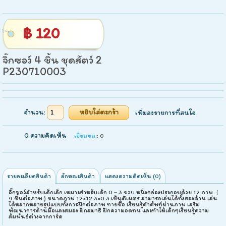
฿ 120
จิ๊กซอว์ 4 ชิ้น ชุดสัตว์ 2
P230710003
จำนวน:
เพิ่มลงรายการที่สนใจ
0 ความคิดเห็น
เยี่ยมชม:
: 0
รายละเอียดสินค้า
ลักษณะสินค้า
แสดงความคิดเห็น (0)
จิ๊กซอว์สำหรับเด็กเล็ก เหมาะสำหรับเด็ก 0－3 ขวบ หนึ่งกล่องประกอบด้วย 12 ภาพ（
4 ชิ้นต่อภาพ ) ขนาดภาพ 12x12.3x0.3 เซ็นติเมตร สามารถเล่นได้ทั้งสองด้าน เล่น
ได้หลากหลายรูปแบบทั้งการฝึกต่อภาพ ทายชื่อ เรียนรู้คำศัพท์ผ่านภาพ เสริม
พัฒนาการด้านมือและสมอง ฝึกสมาธิ ฝึกความอดทน และทำให้เด็กๆเรียนรู้ความ
สัมพันธ์ต่างจากการ์ด